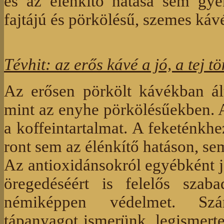
és az élénkítő hatása sem gy
fajtájú és pörkölésű, szemes káv
Tévhit: az erős kávé a jó, a tej t
Az erősen pörkölt kávékban ál
mint az enyhe pörkölésűekben. 
a koffeintartalmat. A feketénkh
ront sem az élénkítő hatáson, se
Az antioxidánsokról egyébként j
öregedéséért is felelős szab
némiképpen védelmet. Szá
tápanyagot ismerünk, legismerte