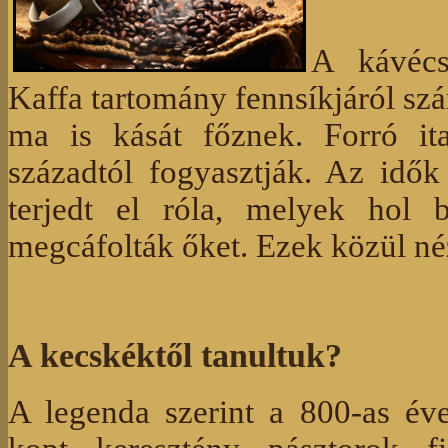
A kávécse
Kaffa tartomány fennsíkjáról sz
ma is kását főznek. Forró it
századtól fogyasztják. Az idő
terjedt el róla, melyek hol 
megcáfolták őket. Ezek közül né
A kecskéktől tanultuk?
A legenda szerint a 800-as éve