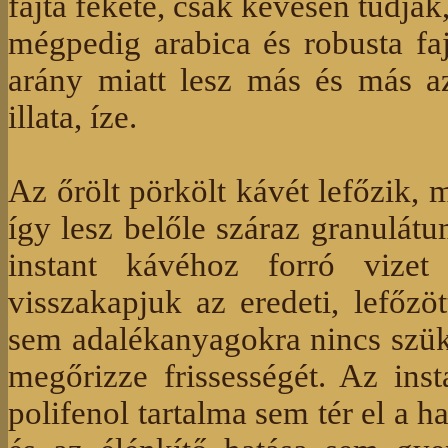
fajta fekete, csak kevesen tudjá
mégpedig arabica és robusta fa
arány miatt lesz más és más a
illata, íze.
Az őrölt pörkölt kávét lefőzik, 
így lesz belőle száraz granulát
instant kávéhoz forró vizet
visszakapjuk az eredeti, lefőzöt
sem adalékanyagokra nincs szü
megőrizze frissességét. Az ins
polifenol tartalma sem tér el a 