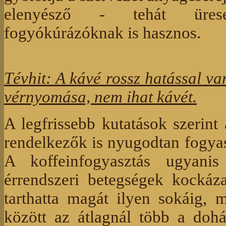
elenyésző - tehát ürese
fogyókúrázóknak is hasznos.
Tévhit: A kávé rossz hatással va
vérnyomása, nem ihat kávét.
A legfrissebb kutatások szerint 
rendelkezők is nyugodtan fogyas
A koffeinfogyasztás ugyani
érrendszeri betegségek kockáza
tarthatta magát ilyen sokáig, 
között az átlagnál több a dohán