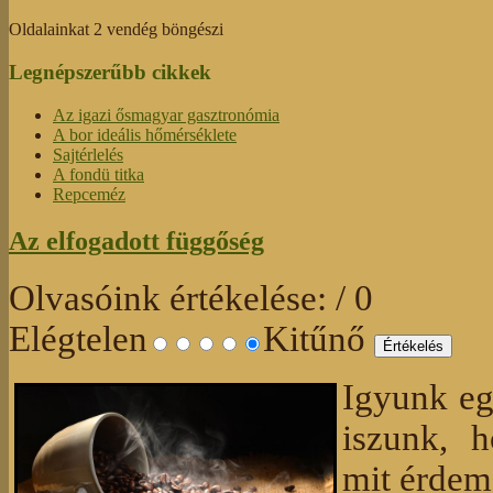
Oldalainkat 2 vendég böngészi
Legnépszerűbb cikkek
Az igazi ősmagyar gasztronómia
A bor ideális hőmérséklete
Sajtérlelés
A fondü titka
Repceméz
Az elfogadott függőség
Olvasóink értékelése:
/ 0
Elégtelen
Kitűnő
Igyunk eg
iszunk, 
mit érdeme