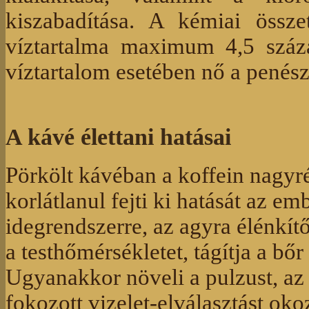
kiszabadítása. A kémiai össz
víztartalma maximum 4,5 száz
víztartalom esetében nő a penés
A kávé élettani hatásai
Pörkölt kávéban a koffein nagyré
korlátlanul fejti ki hatását az em
idegrendszerre, az agyra élénkít
a testhőmérsékletet, tágítja a bőr 
Ugyanakkor növeli a pulzust, az 
fokozott vizelet-elválasztást oko