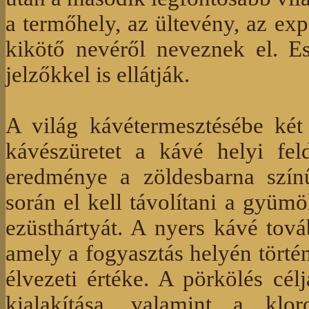
a termőhely, az ültevény, az ex
kikötő nevéről neveznek el. E
jelzőkkel is ellátják.
A világ kávétermesztésébe két
kávészüretet a kávé helyi fel
eredménye a zöldesbarna szín
során el kell távolítani a gyüm
ezüsthártyát. A nyers kávé tová
amely a fogyasztás helyén történ
élvezeti értéke. A pörkölés cél
kialakítása, valamint a klor