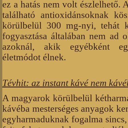
ez a hatás nem volt észlelhető. 
található antioxidánsoknak kö
körülbelül 300 mg-nyi, tehát 
fogyasztása általában nem ad 
azoknál, akik egyébként egé
életmódot élnek.
Tévhit: az instant kávé nem kávé
A magyarok körülbelül kétharma
kávéba mesterséges anyagok kerü
egyharmaduknak fogalma sincs, 