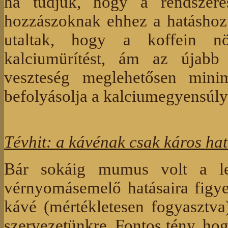
ha tudjuk, hogy a rendszeres
hozzászoknak ehhez a hatáshoz
utaltak, hogy a koffein növ
kalciumürítést, ám az újabb
veszteség meglehetősen mini
befolyásolja a kalciumegyensúly
Tévhit: a kávénak csak káros ha
Bár sokáig mumus volt a le
vérnyomásemelő hatásaira figye
kávé (mértékletesen fogyasztva
szervezetünkre. Fontos tény, hog