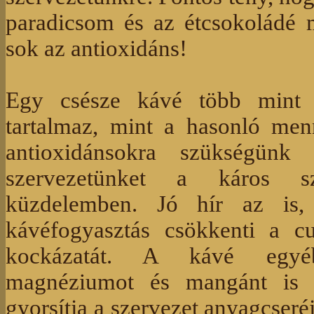
paradicsom és az étcsokoládé 
sok az antioxidáns!
Egy csésze kávé több mint k
tartalmaz, mint a hasonló men
antioxidánsokra szükségünk
szervezetünket a káros sz
küzdelemben. Jó hír az is,
kávéfogyasztás csökkenti a cu
kockázatát. A kávé egyébk
magnéziumot és mangánt is t
gyorsítja a szervezet anyagcseré