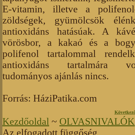
E-vitamin, illetve a polifen
zöldségek, gyümölcsök élén
antioxidáns hatásúak. A káv
vörösbor, a kakaó és a bogy
polifenol tartalommal rendel
antioxidáns tartalmára von
tudományos ajánlás nincs.
Forrás: HáziPatika.com
Következ
Kezdőoldal
~
OLVASNIVALÓK
Az elfogadott függőség