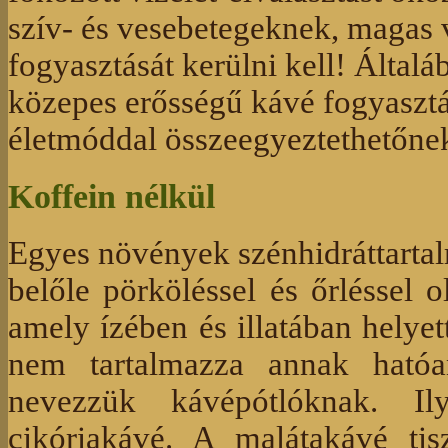
szív- és vesebetegeknek, magas
fogyasztását kerülni kell! Álta
közepes erősségű kávé fogyasztá
életmóddal összeegyeztethetőnek
Koffein nélkül
Egyes növények szénhidráttartal
belőle pörköléssel és őrléssel o
amely ízében és illatában helyet
nem tartalmazza annak hatóan
nevezzük kávépótlóknak. I
cikóriakávé. A malátakávé tisz