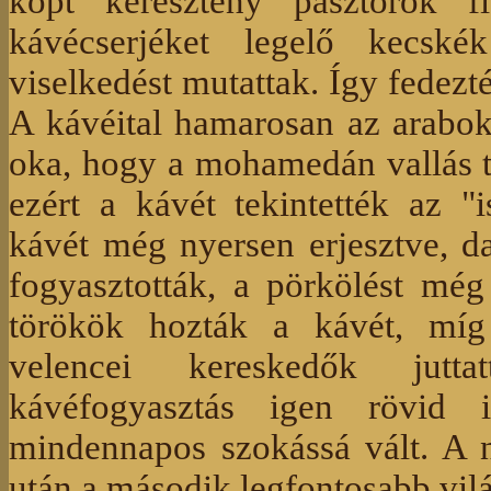
kopt keresztény pásztorok f
kávécserjéket legelő kecské
viselkedést mutattak. Így fedezté
A kávéital hamarosan az arabok
oka, hogy a mohamedán vallás ti
ezért a kávét tekintették az 
kávét még nyersen erjesztve, d
fogyasztották, a pörkölést mé
törökök hozták a kávét, míg
velencei kereskedők jutta
kávéfogyasztás igen rövid i
mindennapos szokássá vált. A 
után a második legfontosabb vil