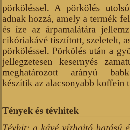
pörköléssel. A pörkölés utols
adnak hozzá, amely a termék felül
és íze az árpamalátára jellem
cikóriakávé tisztított, szeletelt,
pörköléssel. Pörkölés után a gyö
jellegzetesen kesernyés zamat
meghatározott arányú babká
készítik az alacsonyabb koffein t
Tények és tévhitek
Tévhit: a kávé vízhajtó hatású é