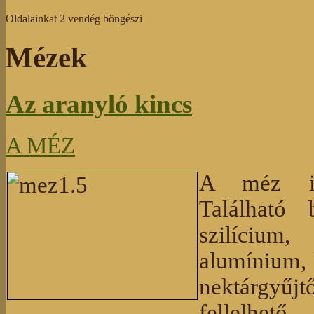
Oldalainkat 2 vendég böngészi
Mézek
Az aranyló kincs
A MÉZ
A méz ige
Található
szilícium,
alumínium,
nektárgyűj
fellelhe