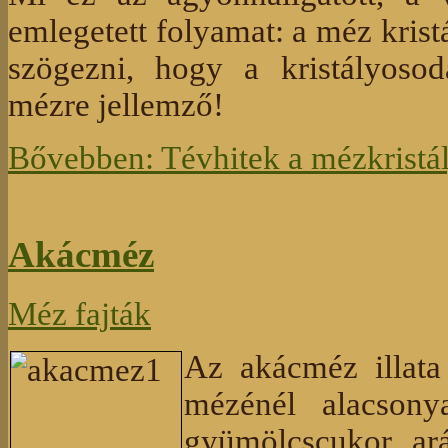
emlegetett folyamat: a méz krist
szögezni, hogy a kristályosod
mézre jellemző!
Bővebben: Tévhitek a mézkristá
Akácméz
Méz fajták
Az akácméz illata
mézénél alacson
gyümölcscukor ará