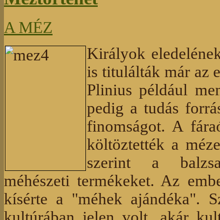
A MÉZ
Királyok eledelének
is titulálták már az
Plinius például me
pedig a tudás forr
finomságot. A fára
költöztették a méze
szerint a balzs
méhészeti termékeket. Az embe
kísérte a "méhek ajándéka". S
kultúrában jelen volt, akár kul