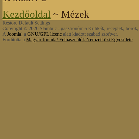
Kezdőoldal
~ Mézek
Restore Default Settings
Copyright © 2026 Slambuc - gasztronómia Kritikák, receptek, borok, s
A
Joomla!
a
GNU/GPL licenc
alatt kiadott szabad szoftver.
Fordította a
Magyar Joomla! Felhasználók Nemzetközi Egyesülete