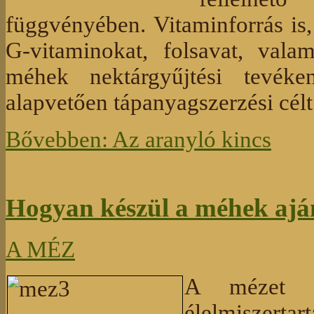
függvényében. Vitaminforrás is,
G-vitaminokat, folsavat, valam
méhek nektárgyűjtési tevéke
alapvetően tápanyagszerzési célt
Bővebben: Az aranyló kincs
Hogyan készül a méhek aj
A MÉZ
A mézet a
élelmiszertar