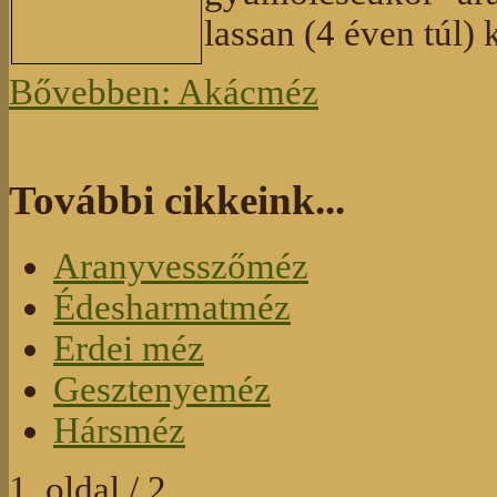
lassan (4 éven túl) 
Bővebben: Akácméz
További cikkeink...
Aranyvesszőméz
Édesharmatméz
Erdei méz
Gesztenyeméz
Hársméz
1. oldal / 2