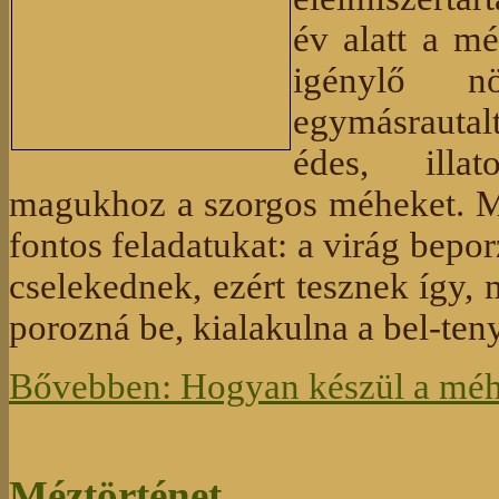
év alatt a m
igénylő n
egymásrautal
édes, illat
magukhoz a szorgos méheket. Mi
fontos feladatukat: a virág bepo
cselekednek, ezért tesznek így,
porozná be, kialakulna a bel-teny
Bővebben: Hogyan készül a méh
Méztörténet