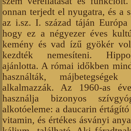
szem vérellátását és funkcióit
onnan terjedt el nyugatra, és a 
az i.sz. I. század táján Európa 
hogy ez a négyezer éves kultú
kemény és vad ízű gyökér vol
kezdték nemesíteni. Hippok
ajánlotta. A római időkben min
használták, májbetegségek 
alkalmazzák. Az 1960-as éve
használja bizonyos szívgyó
alkotóeleme: a daucarin értágító
vitamin, és értékes ásványi any
kálium található. Aki fáradtna