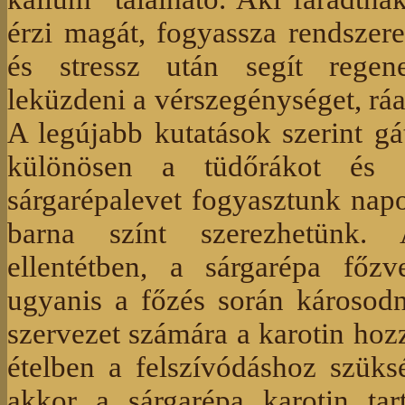
érzi magát, fogyassza rendszer
és stressz után segít regene
leküzdeni a vérszegénységet, ráad
A legújabb kutatások szerint gá
különösen a tüdőrákot és a
sárgarépalevet fogyasztunk napo
barna színt szerezhetünk. 
ellentétben, a sárgarépa főzv
ugyanis a főzés során károsodn
szervezet számára a karotin hozz
ételben a felszívódáshoz szüks
akkor a sárgarépa karotin ta