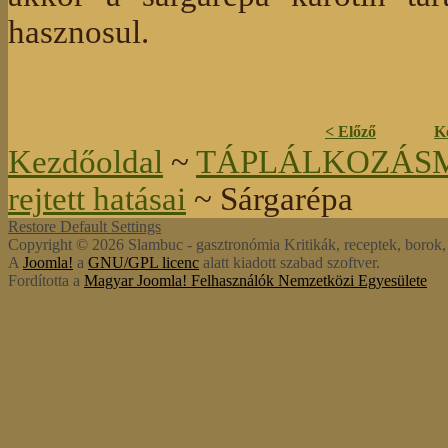
hasznosul.
< Előző
K
Kezdőoldal
~
TÁPLÁLKOZÁS
rejtett hatásai
~ Sárgarépa
Restore Default Settings
Copyright © 2026 Slambuc - gasztronómia Kritikák, receptek, borok, s
A
Joomla!
a
GNU/GPL licenc
alatt kiadott szabad szoftver.
Fordította a
Magyar Joomla! Felhasználók Nemzetközi Egyesülete