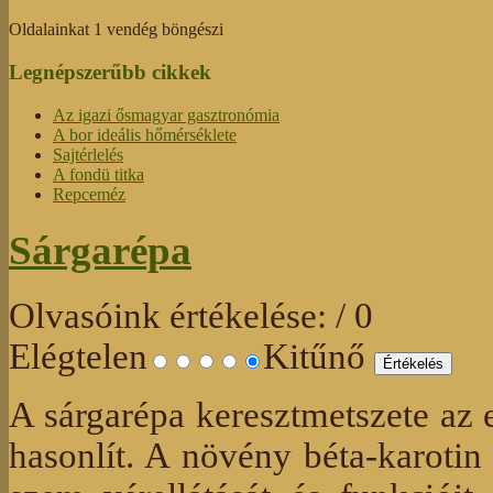
Oldalainkat 1 vendég böngészi
Legnépszerűbb cikkek
Az igazi ősmagyar gasztronómia
A bor ideális hőmérséklete
Sajtérlelés
A fondü titka
Repceméz
Sárgarépa
Olvasóink értékelése:
/ 0
Elégtelen
Kitűnő
A sárgarépa keresztmetszete az 
hasonlít. A növény béta-karotin