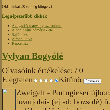
Oldalainkat 28 vendég böngészi
Legnépszerűbb cikkek
Az igazi ősmagyar gasztronómia
A bor ideális hőmérséklete
Sajtérlelés
A fondü titka
Repceméz
Vylyan Bogyólé
Olvasóink értékelése:
/ 0
Elégtelen
Kitűnő
Zweigelt - Portugieser újbor
beaujolais (ejtsd: bozsolé) f