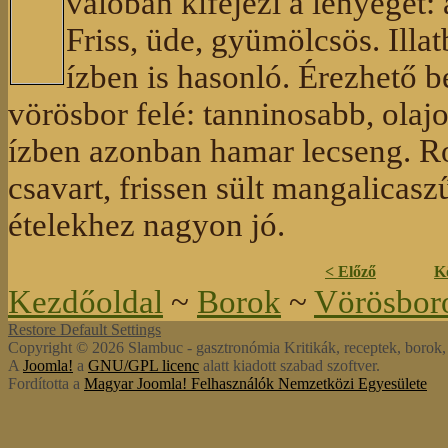
valóban kifejezi a lényeget:
Friss, üde, gyümölcsös. Illa
ízben is hasonló. Érezhető 
vörösbor felé: tanninosabb, olaj
ízben azonban hamar lecseng. R
csavart, frissen sült mangalicas
ételekhez nagyon jó.
< Előző
K
Kezdőoldal
~
Borok
~
Vörösbor
Restore Default Settings
Copyright © 2026 Slambuc - gasztronómia Kritikák, receptek, borok, s
A
Joomla!
a
GNU/GPL licenc
alatt kiadott szabad szoftver.
Fordította a
Magyar Joomla! Felhasználók Nemzetközi Egyesülete