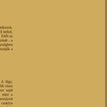
atikusok.
l indult,
 Ettől az
miatt - a
geségben
asztják a
 A lágy,
ebb olasz
er saját
, mint a
ronázott
 csuklya