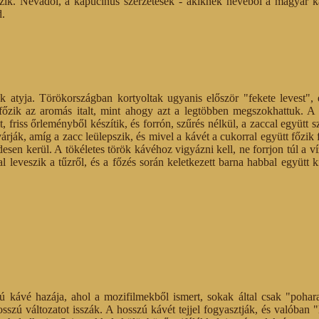
zik. Névadói, a kapucinus szerzetesek - akiknek nevéből a magyar k
d.
 atyja. Törökországban kortyoltak ugyanis először "fekete levest", 
zik az aromás italt, mint ahogy azt a legtöbben megszokhattuk. A k
, friss őrleményből készítik, és forrón, szűrés nélkül, a zaccal együtt s
rják, amíg a zacc leülepszik, és mivel a kávét a cukorral együtt főzik f
esen kerül. A tökéletes török kávéhoz vigyázni kell, ne forrjon túl a v
 leveszik a tűzről, és a főzés során keletkezett barna habbal együtt k
ú kávé hazája, ahol a mozifilmekből ismert, sokak által csak "pohar
sszú változatot isszák. A hosszú kávét tejjel fogyasztják, és valóban 