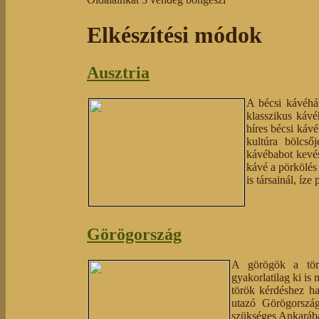
Elkészítési módok
Ausztria
A bécsi kávéhá
klasszikus káv
híres bécsi káv
kultúra bölcs
kávébabot kevés
kávé a pörkölés 
is társainál, íz
Görögország
A görögök a törö
gyakorlatilag ki is
török kérdéshez ha
utazó Görögország
szükséges Ankarába