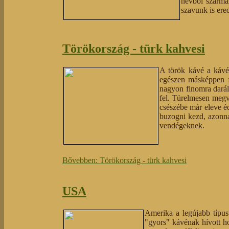
névből szárma
szavunk is ere
Törökország - türk kahvesi
A török kávé a kávék
egészen másképpen fő
nagyon finomra darált
fel. Türelmesen megvá
csészébe már eleve éd
buzogni kezd, azonnal
vendégeknek.
Bővebben: Törökország - türk kahvesi
USA
Amerika a legújabb típus
"gyors" kávénak hívott ho