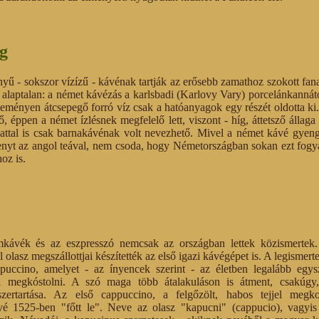
g
ű - sokszor vízízű - kávénak tartják az erősebb zamathoz szokott fan
laptalan: a német kávézás a karlsbadi (Karlovy Vary) porcelánkannátó
ményen átcsepegő forró víz csak a hatóanyagok egy részét oldotta ki.
tő, éppen a német ízlésnek megfelelő lett, viszont - híg, áttetsző állaga 
attal is csak barnakávénak volt nevezhető. Mivel a német kávé gyen
senyt az angol teával, nem csoda, hogy Németországban sokan ezt fogy
oz is.
kávék és az eszpresszó nemcsak az országban lettek közismertek.
 olasz megszállottjai készítették az első igazi kávégépet is. A legismert
ppuccino, amelyet - az ínyencek szerint - az életben legalább egysz
l megkóstolni. A szó maga több átalakuláson is átment, csakúgy
szertartása. Az első cappuccino, a felgőzölt, habos tejjel megko
vé 1525-ben "főtt le". Neve az olasz "kapucni" (cappucio), vagyis