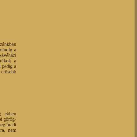
azánkban
mindig a
 kávéházi
trákok a
l pedig a
l erősebb
g ebben
bi görög-
egfáradt
ára, nem