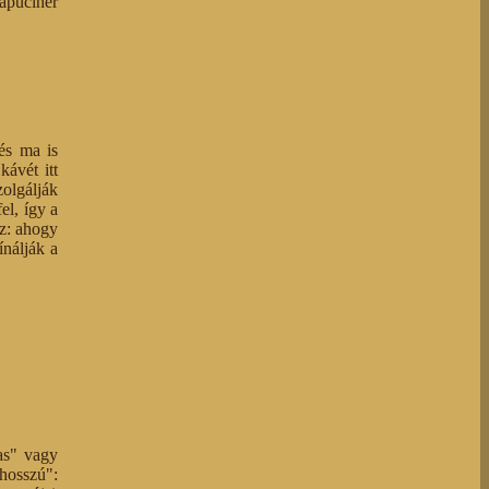
apucíner
és ma is
ávét itt
zolgálják
el, így a
íz: ahogy
ínálják a
as" vagy
"hosszú":