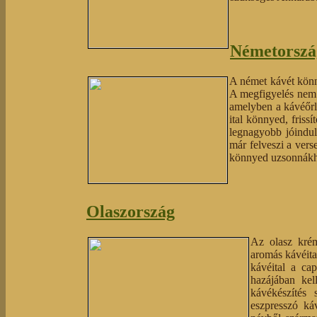
Németorszá
A német kávét könny
A megfigyelés nem a
amelyben a kávéőrle
ital könnyed, frissí
legnagyobb jóindul
már felveszi a ver
könnyed uzsonnákh
Olaszország
Az olasz krém
aromás kávéital
kávéital a ca
hazájában kel
kávékészítés 
eszpresszó ká