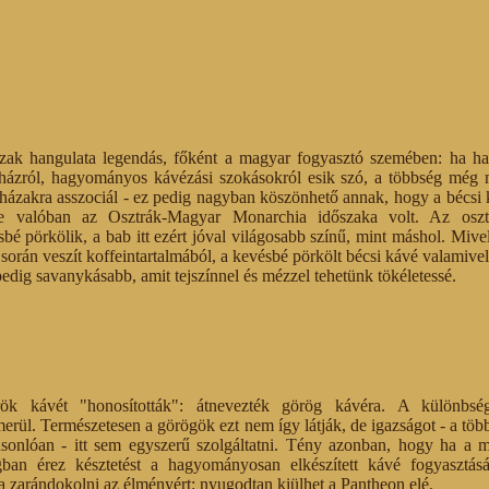
zak hangulata legendás, főként a magyar fogyasztó szemében: ha h
éházról, hagyományos kávézási szokásokról esik szó, a többség még 
éházakra asszociál - ez pedig nagyban köszönhető annak, hogy a bécsi
ője valóban az Osztrák-Magyar Monarchia időszaka volt. Az osz
bé pörkölik, a bab itt ezért jóval világosabb színű, mint máshol. Mive
során veszít koffeintartalmából, a kevésbé pörkölt bécsi kávé valamive
e pedig savanykásabb, amit tejszínnel és mézzel tehetünk tökéletessé.
k kávét "honosították": átnevezték görög kávéra. A különbsé
 merül. Természetesen a görögök ezt nem így látják, de igazságot - a töb
sonlóan - itt sem egyszerű szolgáltatni. Tény azonban, hogy ha a m
ban érez késztetést a hagyományosan elkészített kávé fogyasztás
 zarándokolni az élményért: nyugodtan kiülhet a Pantheon elé.