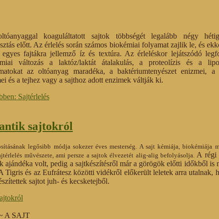
tóanyaggal koaguláltatott sajtok többségét legalább négy hétig
sztás előtt. Az érlelés során számos biokémiai folyamat zajlik le, és ekk
 egyes fajtákra jellemző íz és textúra. Az érleléskor lejátszódó leg
miai változás a laktóz/laktát átalakulás, a proteolízis és a lipo
matokat az oltóanyag maradéka, a baktériumtenyészet enizmei, a t
ei és a tejhez vagy a sajthoz adott enzimek váltják ki.
ben: Sajtérlelés
antik sajtokról
rtósításának legősibb módja sokezer éves mesterség. A sajt kémiája, biokémiája 
A régi
jtérlelés művészete, ami persze a sajtok élvezetét alig-alig befolyásolja.
nek ajándéka volt, pedig a sajtkészítésről már a görögök előtti időkből is
 Tigris és az Eufrátesz közötti vidékről előkerült leletek arra utalnak,
szítettek sajtot juh- és kecsketejből.
ajtokról
~ A SAJT