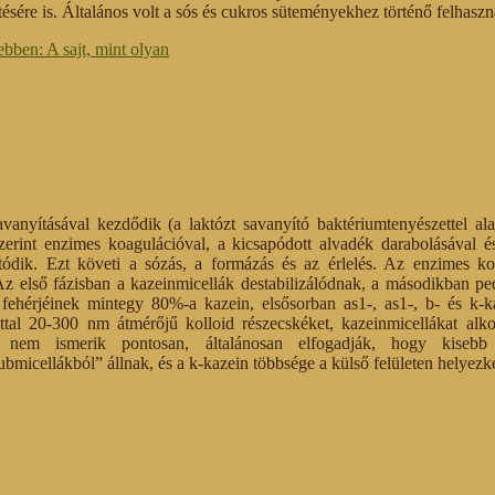
ítésére is. Általános volt a sós és cukros süteményekhez történő felhaszná
bben: A sajt, mint olyan
savanyításával kezdődik (a laktózt savanyító baktériumtenyészettel ala
zerint enzimes koagulációval, a kicsapódott alvadék darabolásával é
atódik. Ezt követi a sózás, a formázás és az érlelés. Az enzimes ko
Az első fázisban a kazeinmicellák destabilizálódnak, a másodikban pe
 fehérjéinek mintegy 80%-a kazein, elsősorban as1-, as1-, b- és k-k
ttal 20-300 nm átmérőjű kolloid részecskéket, kazeinmicellákat alko
ét nem ismerik pontosan, általánosan elfogadják, hogy kisebb
micellákból” állnak, és a k-kazein többsége a külső felületen helyezke