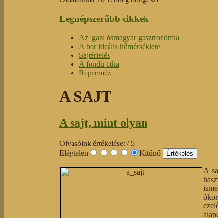
Legnépszerűbb cikkek
Az igazi ősmagyar gasztronómia
A bor ideális hőmérséklete
Sajtérlelés
A fondü titka
Repceméz
A SAJT
A sajt, mint olyan
Olvasóink értékelése:
/ 5
Elégtelen
Kitűnő
A sa
hasz
isme
ókor
ezel
alap