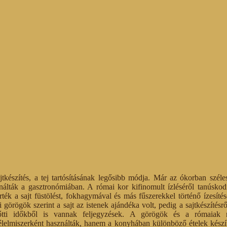
jtkészítés, a tej tartósításának legősibb módja. Már az ókorban szél
nálták a gasztronómiában. A római kor kifinomult ízléséről tanúskod
rték a sajt füstölést, fokhagymával és más fűszerekkel történő ízesítés
i görögök szerint a sajt az istenek ajándéka volt, pedig a sajtkészítésr
őtti időkből is vannak feljegyzések. A görögök és a rómaiak
élelmiszerként használták, hanem a konyhában különböző ételek készít