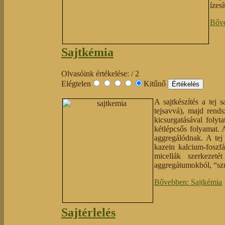
ízes
Bőve
Sajtkémia
Olvasóink értékelése:
/ 2
Elégtelen
Kitűnő
A sajtkészítés a tej 
tejsavvá), majd rends
kicsurgatásával folyt
kétlépcsős folyamat. 
aggregálódnak. A tej
kazein kalcium-foszfá
micellák szerkezet
aggregátumokból, “szub
Bővebben: Sajtkémia
Sajtérlelés