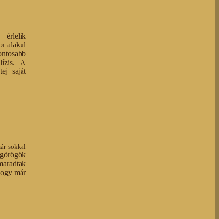
 érlelik
or alakul
fontosabb
lízis. A
ej saját
már sokkal
 görögök
 maradtak
 hogy már