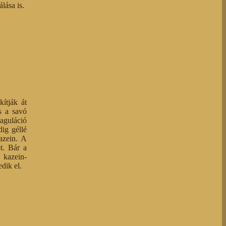
lása is.
kítják át
s a savó
aguláció
dig géllé
azein. A
t. Bár a
 kazein-
dik el.