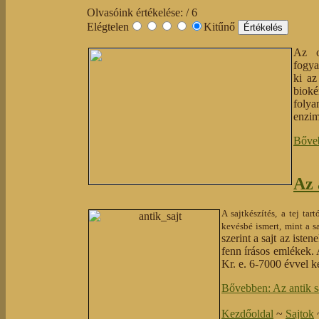
Olvasóink értékelése:
/ 6
Elégtelen
Kitűnő
Az ol
fogya
ki az
bioké
folya
enzim
Bőveb
Az 
A sajtkészítés, a tej ta
kevésbé ismert, mint a sa
szerint a sajt az iste
fenn írásos emlékek. A
Kr. e. 6-7000 évvel ké
Bővebben: Az antik s
Kezdőoldal
~
Sajtok