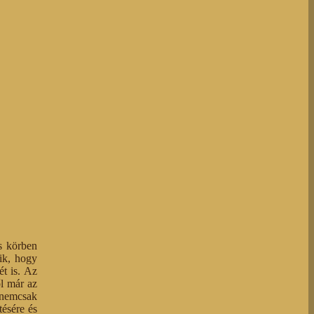
es körben
ik, hogy
ét is. Az
ől már az
 nemcsak
ésére és